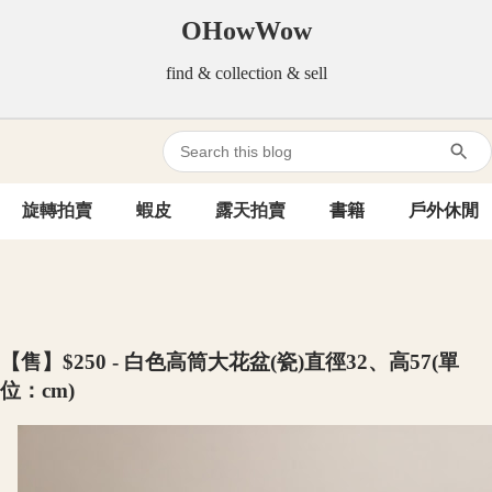
OHowWow
find & collection & sell
旋轉拍賣
蝦皮
露天拍賣
書籍
戶外休閒
【售】$250 - 白色高筒大花盆(瓷)直徑32、高57(單
位：cm)