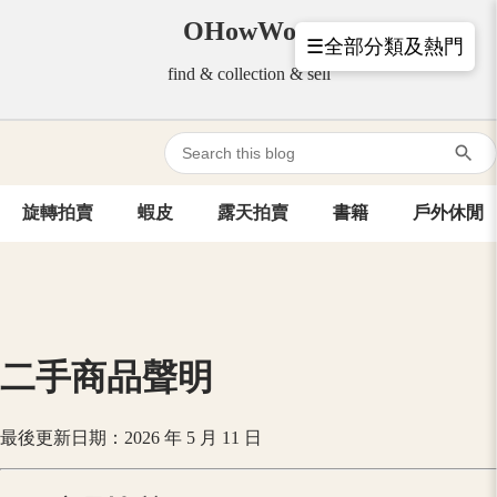
OHowWow
☰全部分類及熱門
find & collection & sell
旋轉拍賣
蝦皮
露天拍賣
書籍
戶外休閒
二手商品聲明
最後更新日期：2026 年 5 月 11 日