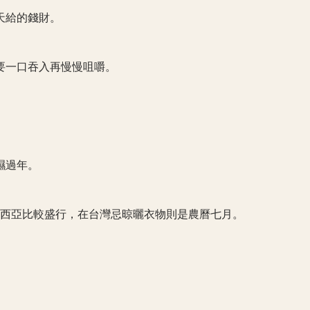
上天給的錢財。
，要一口吞入再慢慢咀嚼。
。
濕過年。
馬來西亞比較盛行，在台灣忌晾曬衣物則是農曆七月。