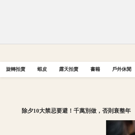
旋轉拍賣
蝦皮
露天拍賣
書籍
戶外休閒
除夕10大禁忌要避！千萬別做，否則衰整年