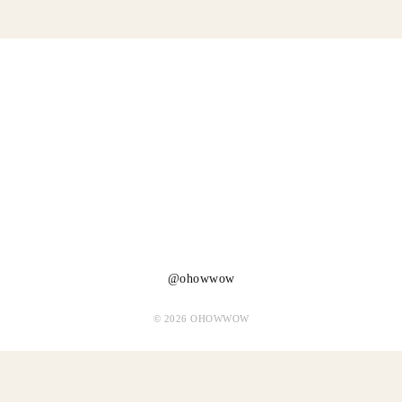
@ohowwow
© 2026 OHOWWOW