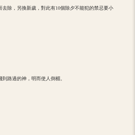
而去除，另換新歲，對此有10個除夕不能犯的禁忌要小
噴濺到路過的神，明而使人倒楣。