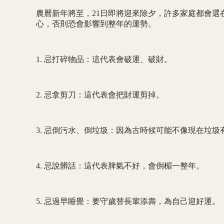
農曆新年將至，21日即將迎來除夕，許多家庭都會選
心，否則恐會影響到整年的運勢。
1. 忌打碎物品：這代表會破運、破財。
2. 忌拿剪刀：這代表會把財運剪掉。
3. 忌倒污水、倒垃圾：因為古時候可能不像現在垃
4. 忌說髒話：這代表脾氣不好，會倒楣一整年。
5. 忌過早睡覺：要守歲替長輩添壽，為自己迎好運。