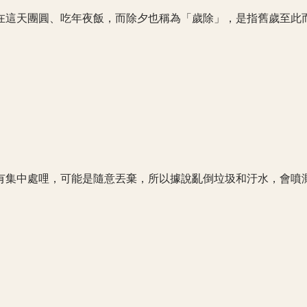
在這天團圓、吃年夜飯，而除夕也稱為「歲除」，是指舊歲至此
圾有集中處哩，可能是隨意丟棄，所以據說亂倒垃圾和汙水，會