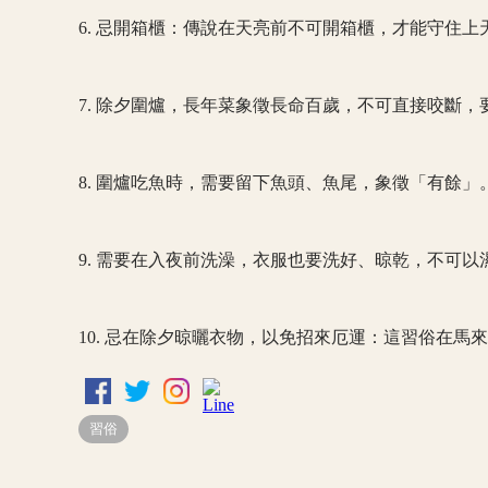
6. 忌開箱櫃：傳說在天亮前不可開箱櫃，才能守住
7. 除夕圍爐，長年菜象徵長命百歲，不可直接咬斷
8. 圍爐吃魚時，需要留下魚頭、魚尾，象徵「有餘」
9. 需要在入夜前洗澡，衣服也要洗好、晾乾，不可以
10. 忌在除夕晾曬衣物，以免招來厄運：這習俗在
習俗