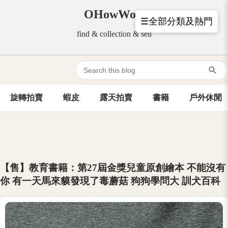
OHowWow
☰全部分類及熱門
find & collection & sell
旋轉拍賣
蝦皮
露天拍賣
書籍
戶外休閒
【售】教育書籍：第27屆金獎兒童原創繪本 不能沒有
你 有一天馬來貘發現了毒蘑菇 狗狗學問大 訓犬百科