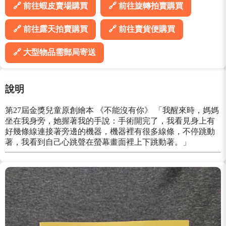
🔗 前往蝦皮賣場購買
🔗 前往旋轉拍賣購買
🔗 前往露天拍賣購買
🔗 前往賣貨便購買
🔗 大型物品需郵局寄送
說明
第27屆金獎兒童原創繪本 《不能沒有你》 「我醒來時，媽媽
坐在我身旁，她握著我的手說：手術開完了，我看見身上有
好幾條線連接著旁邊的機器，機器裡有很多線條，不停跳動
著，我看到自己心跳聲在螢幕畫面裡上下跳動著。」