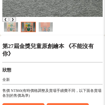
❮
❯
第27屆金獎兒童原創繪本 《不能沒有
你》
狀態
全新
售價 NT$60(有時價格調整及賣場手續費不同，以下面各賣場
各別的售價為準)