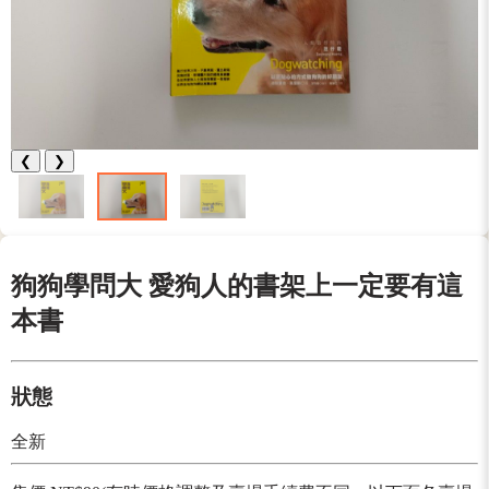
❮
❯
狗狗學問大 愛狗人的書架上一定要有這
本書
狀態
全新