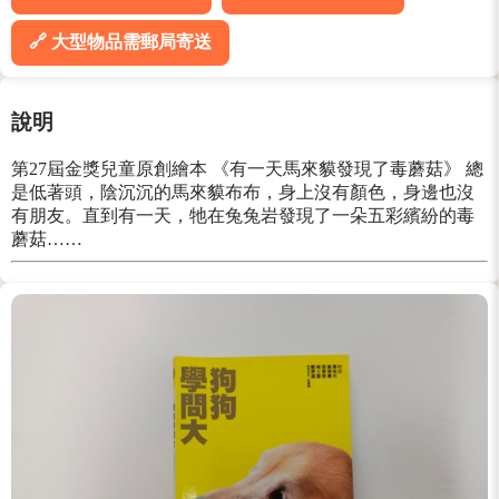
🔗 大型物品需郵局寄送
說明
第27屆金獎兒童原創繪本 《有一天馬來貘發現了毒蘑菇》 總
是低著頭，陰沉沉的馬來貘布布，身上沒有顏色，身邊也沒
有朋友。直到有一天，牠在兔兔岩發現了一朵五彩繽紛的毒
蘑菇……