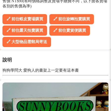
售價 NT$90(有時價格調整及賣場手續費不同，以下面各賣場
各別的售價為準)
🔗 前往蝦皮賣場購買
🔗 前往旋轉拍賣購買
🔗 前往露天拍賣購買
🔗 前往賣貨便購買
🔗 大型物品需郵局寄送
說明
狗狗學問大 愛狗人的書架上一定要有這本書